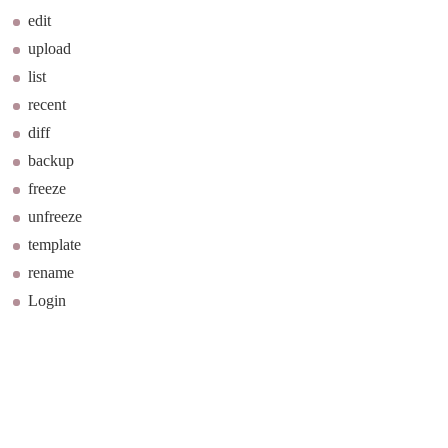
edit
upload
list
recent
diff
backup
freeze
unfreeze
template
rename
Login