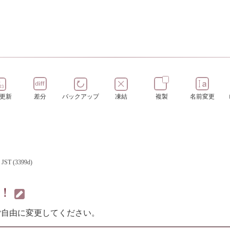
更新
差分
バックアップ
凍結
複製
名前変更
3 JST (3399d)
へ！
ご自由に変更してください。