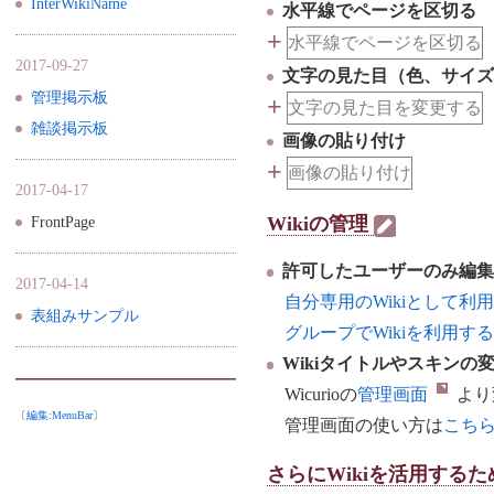
InterWikiName
水平線でページを区切る
+
水平線でページを区切る
2017-09-27
文字の見た目（色、サイ
管理掲示板
+
文字の見た目を変更する
雑談掲示板
画像の貼り付け
+
画像の貼り付け
2017-04-17
Wikiの管理
FrontPage
許可したユーザーのみ編
2017-04-14
自分専用のWikiとして利
表組みサンプル
グループでWikiを利用す
Wikiタイトルやスキンの
Wicurioの
管理画面
より
〔
編集:
MenuBar
〕
管理画面の使い方は
こち
さらにWikiを活用する