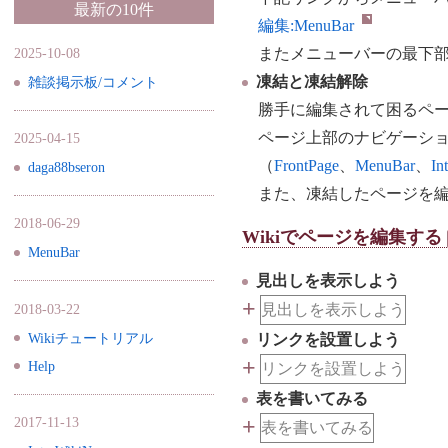
最新の10件
編集:
MenuBar
またメニューバーの最下
2025-10-08
凍結と凍結解除
雑談掲示板/コメント
勝手に編集されて困るペ
ページ上部のナビゲーショ
2025-04-15
（
FrontPage
、
MenuBar
、
In
daga88bseron
また、凍結したページを
2018-06-29
Wikiでページを編集する
MenuBar
見出しを表示しよう
+
見出しを表示しよう
2018-03-22
Wikiチュートリアル
リンクを設置しよう
+
Help
リンクを設置しよう
表を書いてみる
+
2017-11-13
表を書いてみる