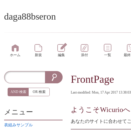
daga88bseron
ホーム
新規
編集
添付
一覧
最終
FrontPage
AND 検索
OR 検索
Last-modified: Mon, 17 Apr 2017 13:38:0
ようこそWicurio
メニュー
あなたのサイトに合わせて
表組みサンプル