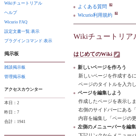
Wikiチュートリアル
よくある質問
ヘルプ
Wicurio利用規約
Wicurio FAQ
設定文書一覧:表示
Wikiチュートリア
プラグインコマンド:表示
掲示板
はじめてのWiki
新しいページを作ろう
雑談掲示板
新しいページを作成する
管理掲示板
ページのタイトルを入力し
アクセスカウンター
ページを編集しよう
作成したページを表示し
本日：2
右側のサイドバーにある
昨日：7
内容を編集し「ページの更
合計：1941
左側のメニューバーを編
下記リンクからメニュー