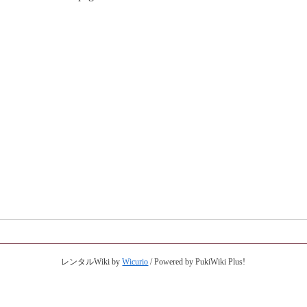
レンタルWiki by
Wicurio
/ Powered by PukiWiki Plus!